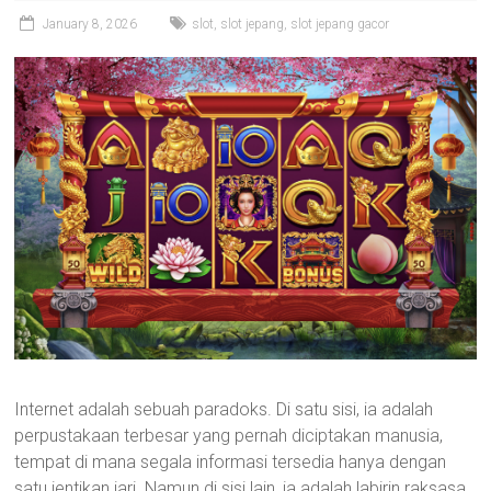
January 8, 2026
slot
,
slot jepang
,
slot jepang gacor
Internet adalah sebuah paradoks. Di satu sisi, ia adalah
perpustakaan terbesar yang pernah diciptakan manusia,
tempat di mana segala informasi tersedia hanya dengan
satu jentikan jari. Namun di sisi lain, ia adalah labirin raksasa