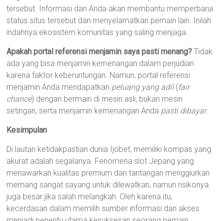
tersebut. Informasi dari Anda akan membantu memperbarui
status situs tersebut dan menyelamatkan pemain lain. Inilah
indahnya ekosistem komunitas yang saling menjaga.
Apakah portal referensi menjamin saya pasti menang?
Tidak
ada yang bisa menjamin kemenangan dalam perjudian
karena faktor keberuntungan. Namun, portal referensi
menjamin Anda mendapatkan
peluang yang adil
(
fair
chance
) dengan bermain di mesin asli, bukan mesin
setingan, serta menjamin kemenangan Anda
pasti dibayar
.
Kesimpulan
Di lautan ketidakpastian dunia Ijobet, memiliki kompas yang
akurat adalah segalanya. Fenomena slot Jepang yang
menawarkan kualitas premium dan tantangan menggiurkan
memang sangat sayang untuk dilewatkan, namun risikonya
juga besar jika salah melangkah. Oleh karena itu,
kecerdasan dalam memilih sumber informasi dan akses
menjadi penentu utama kesuksesan seorang pemain.