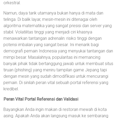
orkestral.
Namun, daya tarik utamanya bukan hanya di mata dan
telinga. Di balik layar, mesin-mesin ini ditenagai oleh
algoritma matematika yang sangat presisi dan server yang
stabil. Volatilitas tinggi yang menjadi ciri khasnya
menawarkan tantangan adrenalin: risiko tinggi dengan
potensi imbalan yang sangat besar. Ini menarik bagi
demografi pemain Indonesia yang menyukai tantangan dan
mimpi besar. Masalahnya, popularitas ini memancing
banyak pihak tidak bertanggung jawab untuk membuat situs
tiruan (phishing) yang meniru tampilan game Jepang tapi
dengan mesin yang sudah dimodifikasi untuk mencurangi
pemain. Di sinilah peran vital sebuah portal referensi yang
kredibel.
Peran Vital Portal Referensi dan Validasi
Bayangkan Anda ingin makan di restoran mewah di kota
asing. Apakah Anda akan langsung masuk ke sembarang