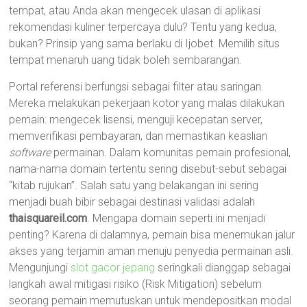
tempat, atau Anda akan mengecek ulasan di aplikasi
rekomendasi kuliner terpercaya dulu? Tentu yang kedua,
bukan? Prinsip yang sama berlaku di Ijobet. Memilih situs
tempat menaruh uang tidak boleh sembarangan.
Portal referensi berfungsi sebagai filter atau saringan.
Mereka melakukan pekerjaan kotor yang malas dilakukan
pemain: mengecek lisensi, menguji kecepatan server,
memverifikasi pembayaran, dan memastikan keaslian
software
permainan. Dalam komunitas pemain profesional,
nama-nama domain tertentu sering disebut-sebut sebagai
“kitab rujukan”. Salah satu yang belakangan ini sering
menjadi buah bibir sebagai destinasi validasi adalah
thaisquareil.com
. Mengapa domain seperti ini menjadi
penting? Karena di dalamnya, pemain bisa menemukan jalur
akses yang terjamin aman menuju penyedia permainan asli.
Mengunjungi
slot gacor jepang
seringkali dianggap sebagai
langkah awal mitigasi risiko (Risk Mitigation) sebelum
seorang pemain memutuskan untuk mendepositkan modal