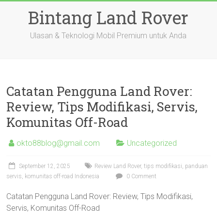
Skip
Bintang Land Rover
to
content
Ulasan & Teknologi Mobil Premium untuk Anda
Catatan Pengguna Land Rover:
Review, Tips Modifikasi, Servis,
Komunitas Off-Road
okto88blog@gmail.com
Uncategorized
September 12, 2025
Review Land Rover, tips modifikasi, panduan
servis, komunitas off-road Indonesia
0 Comment
Catatan Pengguna Land Rover: Review, Tips Modifikasi,
Servis, Komunitas Off-Road