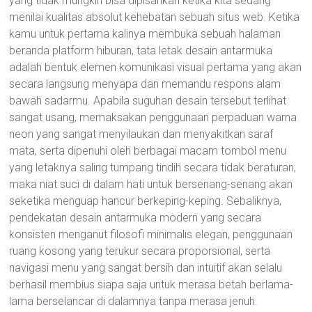
yang tidak mungkin bisa dipisahkan ketika kita sedang
menilai kualitas absolut kehebatan sebuah situs web. Ketika
kamu untuk pertama kalinya membuka sebuah halaman
beranda platform hiburan, tata letak desain antarmuka
adalah bentuk elemen komunikasi visual pertama yang akan
secara langsung menyapa dan memandu respons alam
bawah sadarmu. Apabila suguhan desain tersebut terlihat
sangat usang, memaksakan penggunaan perpaduan warna
neon yang sangat menyilaukan dan menyakitkan saraf
mata, serta dipenuhi oleh berbagai macam tombol menu
yang letaknya saling tumpang tindih secara tidak beraturan,
maka niat suci di dalam hati untuk bersenang-senang akan
seketika menguap hancur berkeping-keping. Sebaliknya,
pendekatan desain antarmuka modern yang secara
konsisten menganut filosofi minimalis elegan, penggunaan
ruang kosong yang terukur secara proporsional, serta
navigasi menu yang sangat bersih dan intuitif akan selalu
berhasil membius siapa saja untuk merasa betah berlama-
lama berselancar di dalamnya tanpa merasa jenuh.