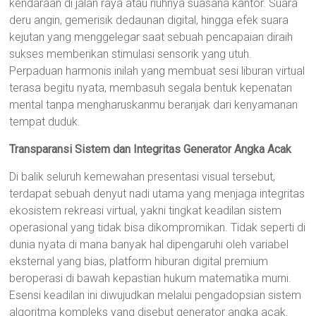
kendaraan di jalan raya atau riuhnya suasana kantor. Suara
deru angin, gemerisik dedaunan digital, hingga efek suara
kejutan yang menggelegar saat sebuah pencapaian diraih
sukses memberikan stimulasi sensorik yang utuh.
Perpaduan harmonis inilah yang membuat sesi liburan virtual
terasa begitu nyata, membasuh segala bentuk kepenatan
mental tanpa mengharuskanmu beranjak dari kenyamanan
tempat duduk.
Transparansi Sistem dan Integritas Generator Angka Acak
Di balik seluruh kemewahan presentasi visual tersebut,
terdapat sebuah denyut nadi utama yang menjaga integritas
ekosistem rekreasi virtual, yakni tingkat keadilan sistem
operasional yang tidak bisa dikompromikan. Tidak seperti di
dunia nyata di mana banyak hal dipengaruhi oleh variabel
eksternal yang bias, platform hiburan digital premium
beroperasi di bawah kepastian hukum matematika murni.
Esensi keadilan ini diwujudkan melalui pengadopsian sistem
algoritma kompleks yang disebut generator angka acak.