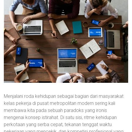
Menjalani roda kehidupan sebagai bagian dari masyarakat
kelas pekerja di pusat metropolitan modern sering kali
membawa kita pada sebuah paradoks yang ironis
mengenai konsep istirahat. Di satu sisi, ritme kehidupan
perkotaan yang serba cepat, tekanan tenggat waktu
pekerjaan yang mencekik, dan kompetisi profesional yang