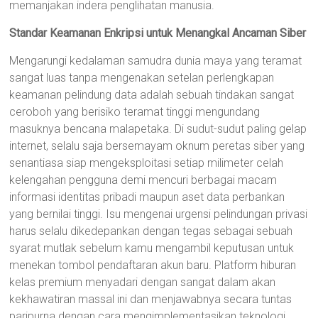
memanjakan indera penglihatan manusia.
Standar Keamanan Enkripsi untuk Menangkal Ancaman Siber
Mengarungi kedalaman samudra dunia maya yang teramat
sangat luas tanpa mengenakan setelan perlengkapan
keamanan pelindung data adalah sebuah tindakan sangat
ceroboh yang berisiko teramat tinggi mengundang
masuknya bencana malapetaka. Di sudut-sudut paling gelap
internet, selalu saja bersemayam oknum peretas siber yang
senantiasa siap mengeksploitasi setiap milimeter celah
kelengahan pengguna demi mencuri berbagai macam
informasi identitas pribadi maupun aset data perbankan
yang bernilai tinggi. Isu mengenai urgensi pelindungan privasi
harus selalu dikedepankan dengan tegas sebagai sebuah
syarat mutlak sebelum kamu mengambil keputusan untuk
menekan tombol pendaftaran akun baru. Platform hiburan
kelas premium menyadari dengan sangat dalam akan
kekhawatiran massal ini dan menjawabnya secara tuntas
paripurna dengan cara mengimplementasikan teknologi