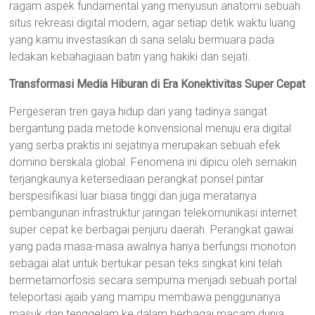
ragam aspek fundamental yang menyusun anatomi sebuah
situs rekreasi digital modern, agar setiap detik waktu luang
yang kamu investasikan di sana selalu bermuara pada
ledakan kebahagiaan batin yang hakiki dan sejati.
Transformasi Media Hiburan di Era Konektivitas Super Cepat
Pergeseran tren gaya hidup dari yang tadinya sangat
bergantung pada metode konvensional menuju era digital
yang serba praktis ini sejatinya merupakan sebuah efek
domino berskala global. Fenomena ini dipicu oleh semakin
terjangkaunya ketersediaan perangkat ponsel pintar
berspesifikasi luar biasa tinggi dan juga meratanya
pembangunan infrastruktur jaringan telekomunikasi internet
super cepat ke berbagai penjuru daerah. Perangkat gawai
yang pada masa-masa awalnya hanya berfungsi monoton
sebagai alat untuk bertukar pesan teks singkat kini telah
bermetamorfosis secara sempurna menjadi sebuah portal
teleportasi ajaib yang mampu membawa penggunanya
masuk dan tenggelam ke dalam berbagai macam dunia