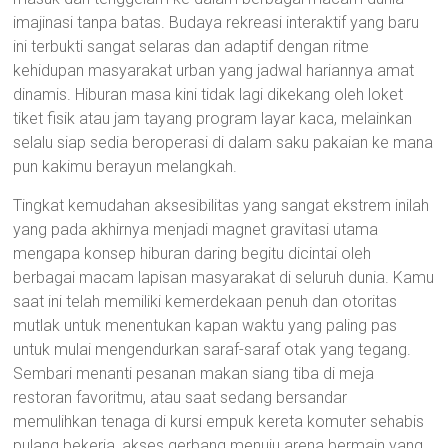
imajinasi tanpa batas. Budaya rekreasi interaktif yang baru
ini terbukti sangat selaras dan adaptif dengan ritme
kehidupan masyarakat urban yang jadwal hariannya amat
dinamis. Hiburan masa kini tidak lagi dikekang oleh loket
tiket fisik atau jam tayang program layar kaca, melainkan
selalu siap sedia beroperasi di dalam saku pakaian ke mana
pun kakimu berayun melangkah.
Tingkat kemudahan aksesibilitas yang sangat ekstrem inilah
yang pada akhirnya menjadi magnet gravitasi utama
mengapa konsep hiburan daring begitu dicintai oleh
berbagai macam lapisan masyarakat di seluruh dunia. Kamu
saat ini telah memiliki kemerdekaan penuh dan otoritas
mutlak untuk menentukan kapan waktu yang paling pas
untuk mulai mengendurkan saraf-saraf otak yang tegang.
Sembari menanti pesanan makan siang tiba di meja
restoran favoritmu, atau saat sedang bersandar
memulihkan tenaga di kursi empuk kereta komuter sehabis
pulang bekerja, akses gerbang menuju arena bermain yang