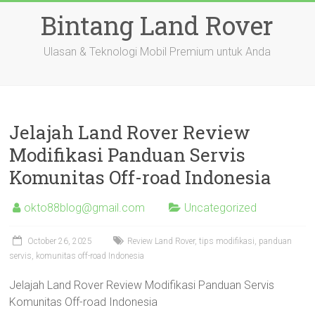
Skip
Bintang Land Rover
to
content
Ulasan & Teknologi Mobil Premium untuk Anda
Jelajah Land Rover Review
Modifikasi Panduan Servis
Komunitas Off-road Indonesia
okto88blog@gmail.com
Uncategorized
October 26, 2025
Review Land Rover, tips modifikasi, panduan
servis, komunitas off-road Indonesia
Jelajah Land Rover Review Modifikasi Panduan Servis
Komunitas Off-road Indonesia