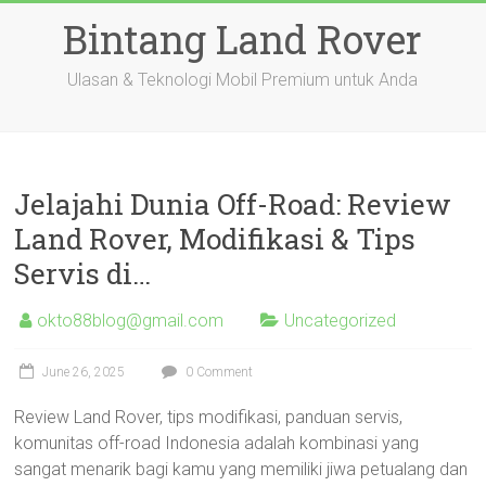
Skip
Bintang Land Rover
to
content
Ulasan & Teknologi Mobil Premium untuk Anda
Jelajahi Dunia Off-Road: Review
Land Rover, Modifikasi & Tips
Servis di…
okto88blog@gmail.com
Uncategorized
June 26, 2025
0 Comment
Review Land Rover, tips modifikasi, panduan servis,
komunitas off-road Indonesia adalah kombinasi yang
sangat menarik bagi kamu yang memiliki jiwa petualang dan