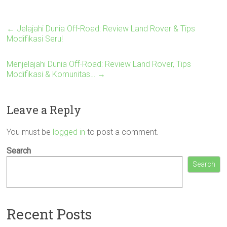
←
Jelajahi Dunia Off-Road: Review Land Rover & Tips
Modifikasi Seru!
Menjelajahi Dunia Off-Road: Review Land Rover, Tips
Modifikasi & Komunitas…
→
Leave a Reply
You must be
logged in
to post a comment.
Search
Search
Recent Posts