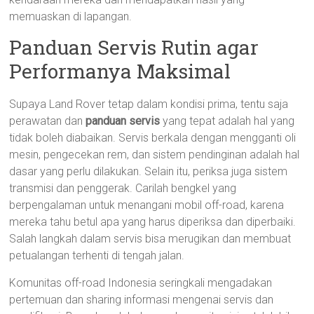
memuaskan di lapangan.
Panduan Servis Rutin agar
Performanya Maksimal
Supaya Land Rover tetap dalam kondisi prima, tentu saja
perawatan dan
panduan servis
yang tepat adalah hal yang
tidak boleh diabaikan. Servis berkala dengan mengganti oli
mesin, pengecekan rem, dan sistem pendinginan adalah hal
dasar yang perlu dilakukan. Selain itu, periksa juga sistem
transmisi dan penggerak. Carilah bengkel yang
berpengalaman untuk menangani mobil off-road, karena
mereka tahu betul apa yang harus diperiksa dan diperbaiki.
Salah langkah dalam servis bisa merugikan dan membuat
petualangan terhenti di tengah jalan.
Komunitas off-road Indonesia seringkali mengadakan
pertemuan dan sharing informasi mengenai servis dan