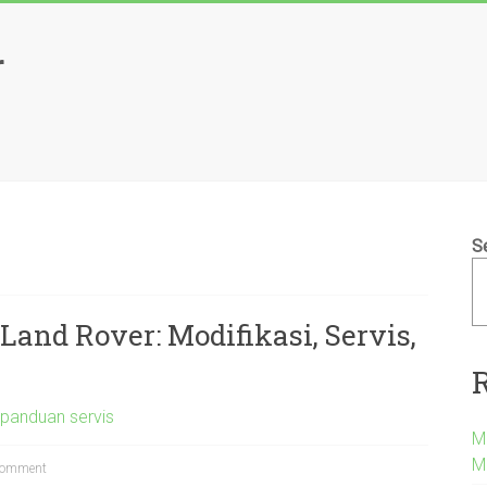
r
S
and Rover: Modifikasi, Servis,
 panduan servis
M
Me
omment