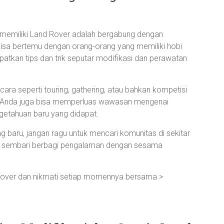
 memiliki Land Rover adalah bergabung dengan
a bisa bertemu dengan orang-orang yang memiliki hobi
tkan tips dan trik seputar modifikasi dan perawatan
ra seperti touring, gathering, atau bahkan kompetisi
l, Anda juga bisa memperluas wawasan mengenai
tahuan baru yang didapat.
g baru, jangan ragu untuk mencari komunitas di sekitar
d sembari berbagi pengalaman dengan sesama
 Rover dan nikmati setiap momennya bersama >