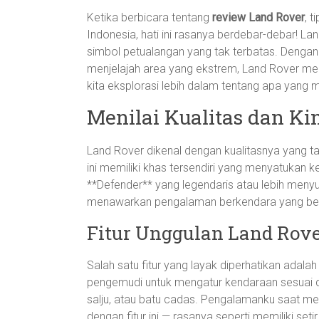
Ketika berbicara tentang
review Land Rover
, 
Indonesia, hati ini rasanya berdebar-debar! L
simbol petualangan yang tak terbatas. Deng
menjelajah area yang ekstrem, Land Rover mem
kita eksplorasi lebih dalam tentang apa yang m
Menilai Kualitas dan Ki
Land Rover dikenal dengan kualitasnya yang ta
ini memiliki khas tersendiri yang menyatuka
**Defender** yang legendaris atau lebih meny
menawarkan pengalaman berkendara yang ber
Fitur Unggulan Land Rov
Salah satu fitur yang layak diperhatikan adal
pengemudi untuk mengatur kendaraan sesuai den
salju, atau batu cadas. Pengalamanku saat me
dengan fitur ini — rasanya seperti memiliki se