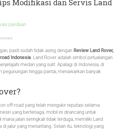
Tips Modifikasi dan Servis Land
ikasi panduan
omment
an, pasti sudah tidak asing dengan
Review Land Rover,
-road Indonesia
. Land Rover adalah simbol petualangan
njelajahi medan yang sulit. Apalagi di Indonesia, di
i pegunungan hingga pantai, menawarkan banyak
.
over?
kon off-road yang telah mengukir reputasi selama
esin yang bertenaga, mobil ini dirancang untuk
 mana jalan seringkali tidak terduga, memiliki Land
i jalur yang menantang. Selain itu, teknologi yang