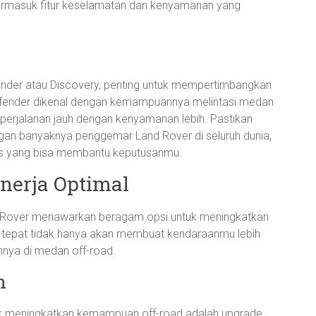
termasuk fitur keselamatan dan kenyamanan yang
ender atau Discovery, penting untuk mempertimbangkan
Defender dikenal dengan kemampuannya melintasi medan
 perjalanan jauh dengan kenyamanan lebih. Pastikan
an banyaknya penggemar Land Rover di seluruh dunia,
s yang bisa membantu keputusanmu.
inerja Optimal
d Rover menawarkan beragam opsi untuk meningkatkan
 tepat tidak hanya akan membuat kendaraanmu lebih
nya di medan off-road.
n
ntuk meningkatkan kemampuan off-road adalah upgrade