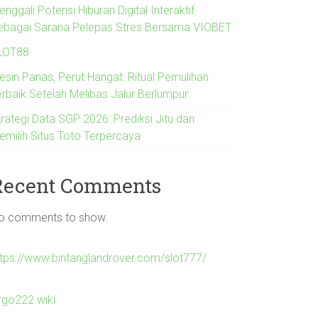
nggali Potensi Hiburan Digital Interaktif
ebagai Sarana Pelepas Stres Bersama VIOBET
LOT88
esin Panas, Perut Hangat: Ritual Pemulihan
erbaik Setelah Melibas Jalur Berlumpur
trategi Data SGP 2026: Prediksi Jitu dan
emilih Situs Toto Terpercaya
Recent Comments
o comments to show.
ttps://www.bintanglandrover.com/slot777/
irgo222.wiki