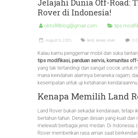
Jelajahi Dunia Off-Road: 
Rover di Indonesia!
okto88blog@gmail.com
tips modif
August 6, 2025
land
,
review
,
rover
0 C
Kalau kamu penggemar mobil dan suka tantang
tips modifikasi, panduan servis, komunitas off
yang tak tertandingi dan sangat cocok untuk me
mana keindahan alamnya beraneka ragam, dar
kesempatan untuk uji ketahanan kendaraanmu
Kenapa Memilih Land R
Land Rover bukan sekadar kendaraan, tetapi i
bertahun-tahun. Dengan desain yang kuat dan m
melewati berbagai jenis medan. Di Indonesia, di
Rover memberikan rasa aman saat berkendara d