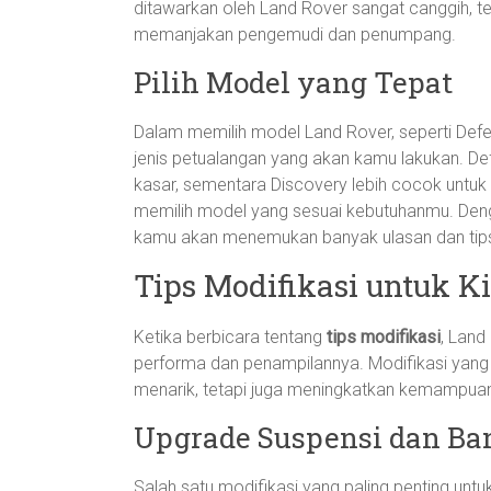
ditawarkan oleh Land Rover sangat canggih, 
memanjakan pengemudi dan penumpang.
Pilih Model yang Tepat
Dalam memilih model Land Rover, seperti Def
jenis petualangan yang akan kamu lakukan. 
kasar, sementara Discovery lebih cocok untuk
memilih model yang sesuai kebutuhanmu. Deng
kamu akan menemukan banyak ulasan dan tip
Tips Modifikasi untuk K
Ketika berbicara tentang
tips modifikasi
, Lan
performa dan penampilannya. Modifikasi yang
menarik, tetapi juga meningkatkan kemampuan
Upgrade Suspensi dan Ba
Salah satu modifikasi yang paling penting u