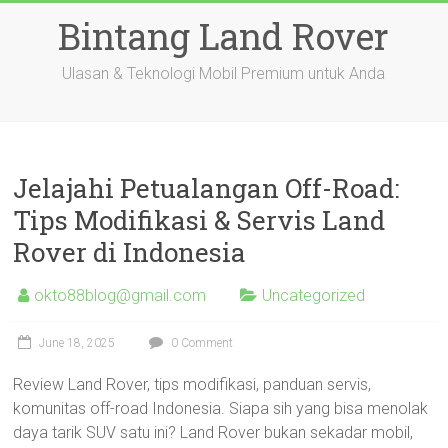
Skip
Bintang Land Rover
to
content
Ulasan & Teknologi Mobil Premium untuk Anda
Jelajahi Petualangan Off-Road:
Tips Modifikasi & Servis Land
Rover di Indonesia
okto88blog@gmail.com
Uncategorized
June 18, 2025
0 Comment
Review Land Rover, tips modifikasi, panduan servis,
komunitas off-road Indonesia. Siapa sih yang bisa menolak
daya tarik SUV satu ini? Land Rover bukan sekadar mobil,