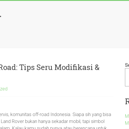
r
Road: Tips Seru Modifikasi &
S
ized
rvis, komunitas off-road Indonesia. Siapa sih yang bisa
M
i? Land Rover bukan hanya sekadar mobil, tapi simbol
Me
 alam. Kalau kamu sudah punya atau berencana untuk