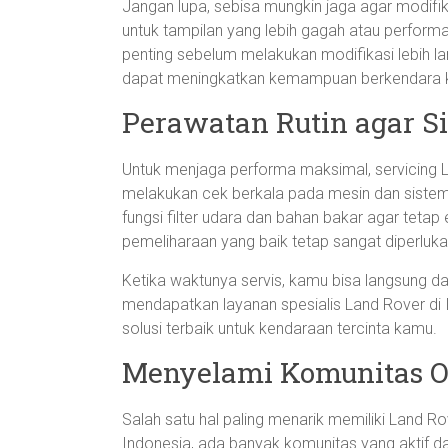
Jangan lupa, sebisa mungkin jaga agar modifik
untuk tampilan yang lebih gagah atau performa
penting sebelum melakukan modifikasi lebih la
dapat meningkatkan kemampuan berkendara 
Perawatan Rutin agar S
Untuk menjaga performa maksimal, servicing La
melakukan cek berkala pada mesin dan sistem s
fungsi filter udara dan bahan bakar agar tetap e
pemeliharaan yang baik tetap sangat diperlu
Ketika waktunya servis, kamu bisa langsung d
mendapatkan layanan spesialis Land Rover di 
solusi terbaik untuk kendaraan tercinta kamu.
Menyelami Komunitas Of
Salah satu hal paling menarik memiliki Land R
Indonesia, ada banyak komunitas yang aktif 