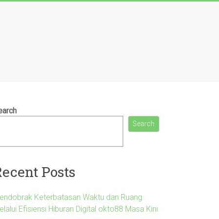
earch
Search
Recent Posts
endobrak Keterbatasan Waktu dan Ruang
lalui Efisiensi Hiburan Digital okto88 Masa Kini