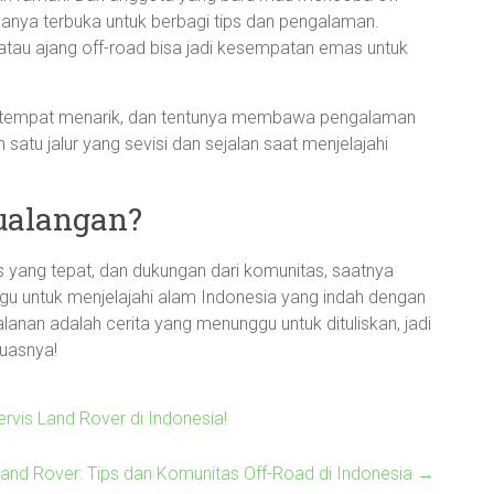
nya terbuka untuk berbagi tips dan pengalaman.
au ajang off-road bisa jadi kesempatan emas untuk
mpat-tempat menarik, dan tentunya membawa pengalaman
atu jalur yang sevisi dan sejalan saat menjelajahi
ualangan?
s yang tepat, dan dukungan dari komunitas, saatnya
u untuk menjelajahi alam Indonesia yang indah dengan
alanan adalah cerita yang menunggu untuk dituliskan, jadi
puasnya!
ervis Land Rover di Indonesia!
Land Rover: Tips dan Komunitas Off-Road di Indonesia
→