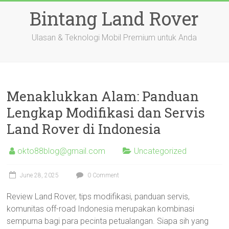
Skip
Bintang Land Rover
to
content
Ulasan & Teknologi Mobil Premium untuk Anda
Menaklukkan Alam: Panduan
Lengkap Modifikasi dan Servis
Land Rover di Indonesia
okto88blog@gmail.com
Uncategorized
June 28, 2025
0 Comment
Review Land Rover, tips modifikasi, panduan servis,
komunitas off-road Indonesia merupakan kombinasi
sempurna bagi para pecinta petualangan. Siapa sih yang