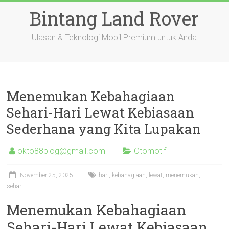
Skip
Bintang Land Rover
to
content
Ulasan & Teknologi Mobil Premium untuk Anda
Menemukan Kebahagiaan
Sehari-Hari Lewat Kebiasaan
Sederhana yang Kita Lupakan
okto88blog@gmail.com
Otomotif
November 25, 2025
hari
,
kebahagiaan
,
lewat
,
menemukan
,
sehari
Menemukan Kebahagiaan
Sehari-Hari Lewat Kebiasaan