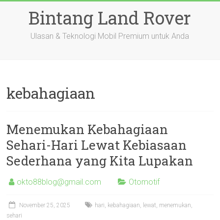
Skip
Bintang Land Rover
to
content
Ulasan & Teknologi Mobil Premium untuk Anda
kebahagiaan
Menemukan Kebahagiaan
Sehari-Hari Lewat Kebiasaan
Sederhana yang Kita Lupakan
okto88blog@gmail.com
Otomotif
November 25, 2025
hari
,
kebahagiaan
,
lewat
,
menemukan
,
sehari