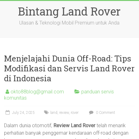
Skip
Bintang Land Rover
to
content
Ulasan & Teknologi Mobil Premium untuk Anda
Menjelajahi Dunia Off-Road: Tips
Modifikasi dan Servis Land Rover
di Indonesia
okto88blog@gmail.com
panduan servis
komunitas
July 24, 2025
land
,
review
,
rover
0 Comment
Dalam dunia otomotif,
Review Land Rover
telah menarik
perhatian banyak penggemar kendaraan off-road dengan