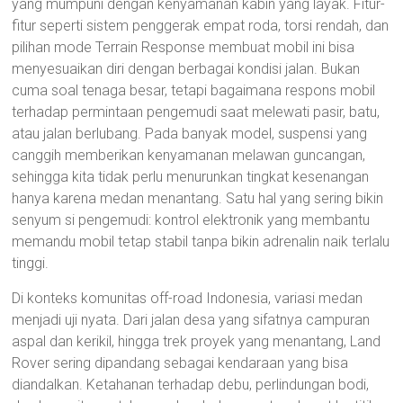
yang mumpuni dengan kenyamanan kabin yang layak. Fitur-
fitur seperti sistem penggerak empat roda, torsi rendah, dan
pilihan mode Terrain Response membuat mobil ini bisa
menyesuaikan diri dengan berbagai kondisi jalan. Bukan
cuma soal tenaga besar, tetapi bagaimana respons mobil
terhadap permintaan pengemudi saat melewati pasir, batu,
atau jalan berlubang. Pada banyak model, suspensi yang
canggih memberikan kenyamanan melawan guncangan,
sehingga kita tidak perlu menurunkan tingkat kesenangan
hanya karena medan menantang. Satu hal yang sering bikin
senyum si pengemudi: kontrol elektronik yang membantu
memandu mobil tetap stabil tanpa bikin adrenalin naik terlalu
tinggi.
Di konteks komunitas off-road Indonesia, variasi medan
menjadi uji nyata. Dari jalan desa yang sifatnya campuran
aspal dan kerikil, hingga trek proyek yang menantang, Land
Rover sering dipandang sebagai kendaraan yang bisa
diandalkan. Ketahanan terhadap debu, perlindungan bodi,