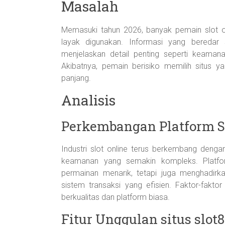
Masalah
Memasuki tahun 2026, banyak pemain slot on
layak digunakan. Informasi yang beredar se
menjelaskan detail penting seperti keamanan
Akibatnya, pemain berisiko memilih situs 
panjang.
Analisis
Perkembangan Platform Sl
Industri slot online terus berkembang denga
keamanan yang semakin kompleks. Platfo
permainan menarik, tetapi juga menghadirk
sistem transaksi yang efisien. Faktor-fakt
berkualitas dan platform biasa.
Fitur Unggulan situs slot