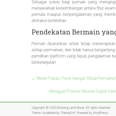
Sebagai solusi bagi pemain yang mengingin
menawarkan keseimbangan antara fitur, keama
pemula maupun berpengalaman yang membutuh
distraksi berlebihan.
Pendekatan Bermain yan
Pemain disarankan untuk tetap menerapkan
setiap permainan, dan tidak hanya bergantun
pemilihan platform yang tepat, pengalaman ber
berkelanjutan.
←
Mesin Panas, Perut Hangat: Ritual Pemulihan
Menggali Potensi Hiburan Digital In
Copyright © 2026
Bintang Land Rover
. All rights reserved.
Theme:
Accelerate
by ThemeGrill. Powered by
WordPress
.