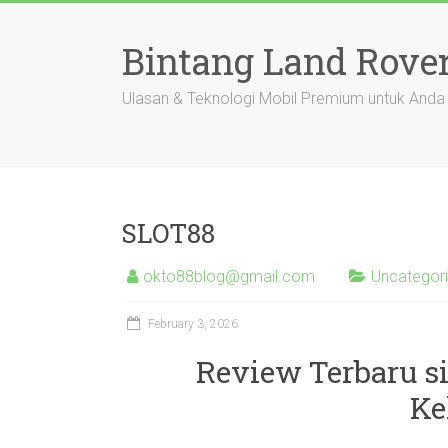
Skip
to
Bintang Land Rove
content
Ulasan & Teknologi Mobil Premium untuk Anda
SLOT88
okto88blog@gmail.com
Uncategor
February 3, 2026
Review Terbaru sit
Ke