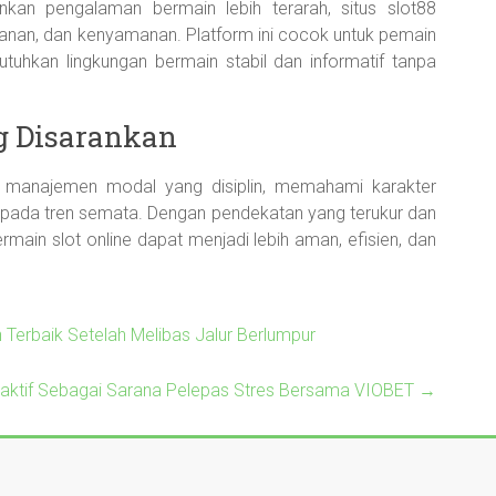
kan pengalaman bermain lebih terarah, situs slot88
nan, dan kenyamanan. Platform ini cocok untuk pemain
kan lingkungan bermain stabil dan informatif tanpa
g Disarankan
 manajemen modal yang disiplin, memahami karakter
g pada tren semata. Dengan pendekatan yang terukur dan
main slot online dapat menjadi lebih aman, efisien, dan
 Terbaik Setelah Melibas Jalur Berlumpur
teraktif Sebagai Sarana Pelepas Stres Bersama VIOBET
→