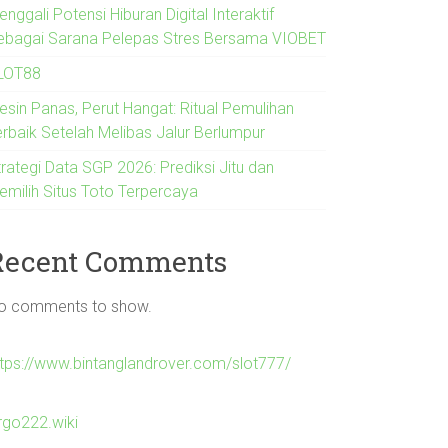
nggali Potensi Hiburan Digital Interaktif
ebagai Sarana Pelepas Stres Bersama VIOBET
LOT88
esin Panas, Perut Hangat: Ritual Pemulihan
erbaik Setelah Melibas Jalur Berlumpur
trategi Data SGP 2026: Prediksi Jitu dan
emilih Situs Toto Terpercaya
Recent Comments
o comments to show.
ttps://www.bintanglandrover.com/slot777/
irgo222.wiki