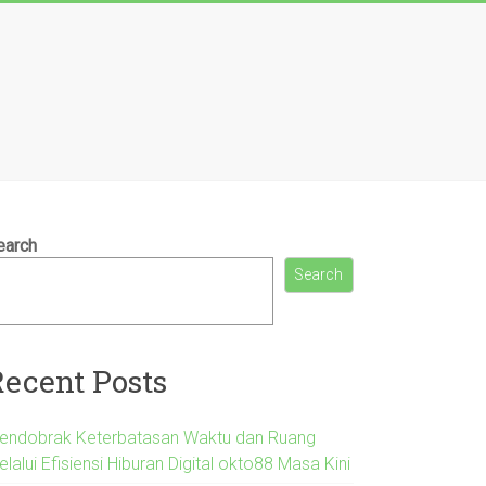
earch
Search
Recent Posts
endobrak Keterbatasan Waktu dan Ruang
lalui Efisiensi Hiburan Digital okto88 Masa Kini